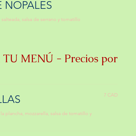
E NOPALES
salteada, salsa de serrano y tomatillo
TU MENÚ - Precios por
7 CAD
LLAS
 la plancha, mozzarella, salsa de tomatillo y