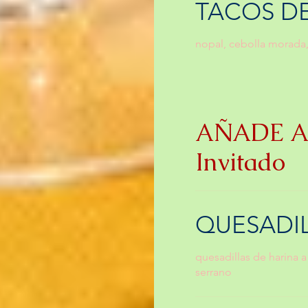
TACOS D
nopal, cebolla morada, 
AÑADE A 
Invitado
QUESADI
quesadillas de harina a
serrano