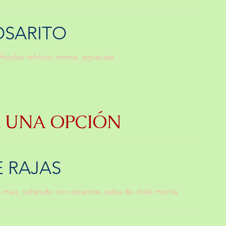
OSARITO
ijoles refritos, crema, aguacate
 UNA OPCIÓN
 RAJAS
 maíz, salteado con epazote, salsa de chile morita