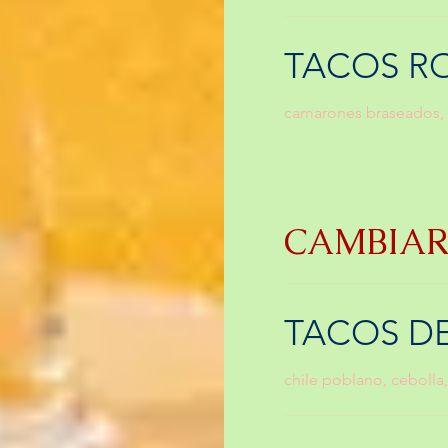
TACOS R
camarones braseados, fr
CAMBIAR
TACOS DE
chile poblano, cebolla,