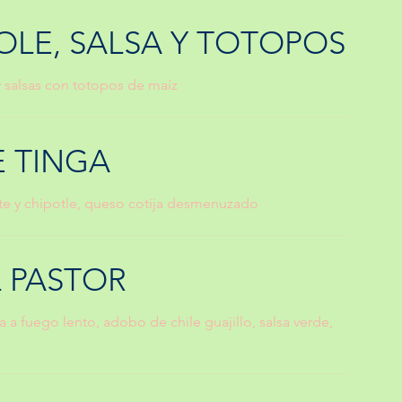
LE, SALSA Y TOTOPOS
 salsas con totopos de maíz
 TINGA
te y chipotle, queso cotija desmenuzado
 PASTOR
 a fuego lento, adobo de chile guajillo, salsa verde,