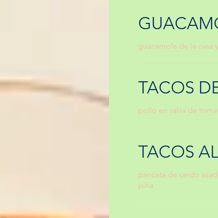
GUACAMO
guacamole de la casa y
TACOS DE
pollo en salsa de toma
TACOS AL
panceta de cerdo asada
piña