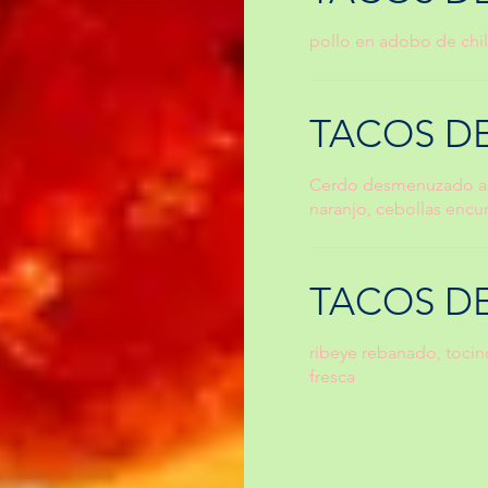
pollo en adobo de chile
TACOS D
Cerdo desmenuzado as
naranjo, cebollas encu
TACOS D
ribeye rebanado, toci
fresca