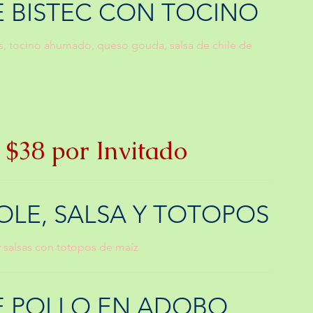
E BISTEC CON TOCINO
jas, tocino ahumado, queso gouda, salsa de chile de
$38 por Invitado
LE, SALSA Y TOTOPOS
 salsas con totopos de maíz
E POLLO EN ADOBO