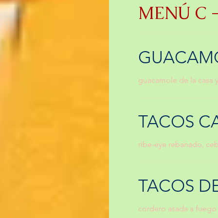
MENÚ C - 
GUACAMO
guacamole de la casa y
TACOS CA
ribe-eye rebanado, cebo
TACOS D
cordero asada a fuego le