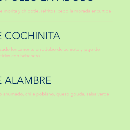
 morita y chipotle, refritos, cebolla morada encurtida
E COCHINITA
ado lentamente en adobo de achiote y jugo de
rtidas con habanero
E ALAMBRE
no ahumado, chile poblano, queso gouda, salsa verde