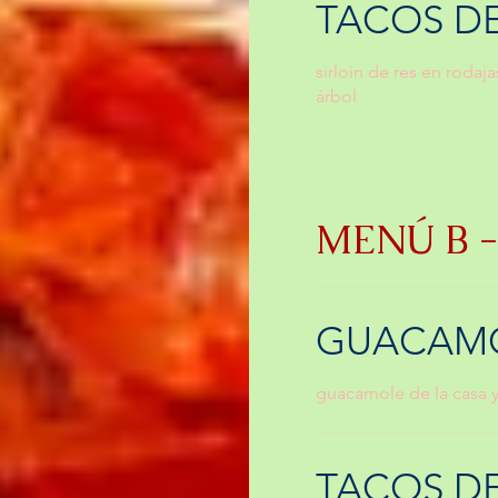
TACOS D
sirloin de res en roda
árbol
MENÚ B - 
GUACAMO
guacamole de la casa y
TACOS D