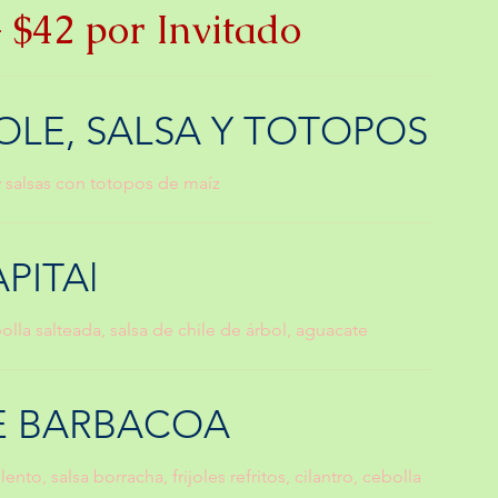
$42 por Invitado
LE, SALSA Y TOTOPOS
 salsas con totopos de maíz
PITAl
lla salteada, salsa de chile de árbol, aguacate
E BARBACOA
nto, salsa borracha, frijoles refritos, cilantro, cebolla